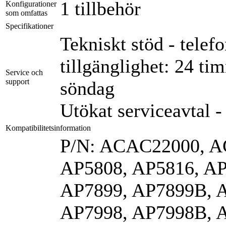
1 tillbehör
Konfigurationer
som omfattas
Specifikationer
Tekniskt stöd - telefo
tillgänglighet: 24 t
Service och
support
söndag
Utökat serviceavtal -
Kompatibilitetsinformation
P/N: ACAC22000, A
AP5808, AP5816, AP
AP7899, AP7899B, 
AP7998, AP7998B, A