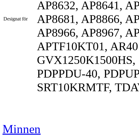
AP8632, AP8641, A
AP8681, AP8866, AP
Designat för
AP8966, AP8967, 
APTF10KT01, AR40
GVX1250K1500HS, 
PDPPDU-40, PDPUP
SRT10KRMTF, TDA
Minnen