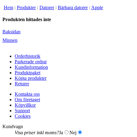
Hem
:
Produkter
:
Datorer
:
Bärbara datorer
:
Apple
Produkten hittades inte
Baksidan
Minnen
Orderhistorik
Parkerade ordrar
Kundinformation
Produktpaket
Köpta produkter
Returer
Kontakta oss
Om företaget
Köpvillkor
Support
Cookies
Kundvagn
Visa priser inkl moms?
Ja
Nej