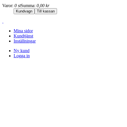
Varor:
0 st
Summa:
0,00 kr
Mina sidor
Kundtjänst
Inställningar
Ny kund
Logga in