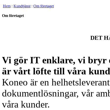
Hem
:
Kundtjänst
:
Om företaget
Om företaget
DET H
Vi gör IT enklare, vi bryr 
är vårt löfte till våra kund
Koneo är en helhetsleverant
dokumentlösningar, vår ambi
våra kunder.