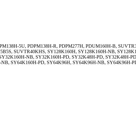
, PDPM138H-5U, PDPM138H-R, PDPM277H, PDUM160H-B, SUV
5S, SUVTR40KHS, SY128K160H, SY128K160H-NB, SY128K16
SY32K160H-NB, SY32K160H-PD, SY32K48H-PD, SY32K48H-PD
-NB, SY64K160H-PD, SY64K96H, SY64K96H-NB, SY64K96H-PD