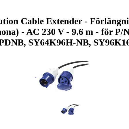
ion Cable Extender - Förlängni
(hona) - AC 230 V - 9.6 m - för
PDNB, SY64K96H-NB, SY96K1