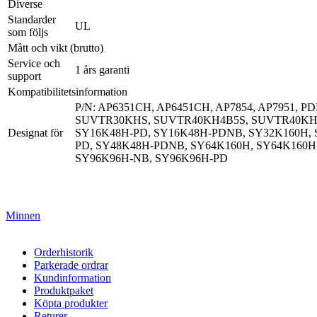
Diverse
Standarder
UL
som följs
Mått och vikt (brutto)
Service och
1 års garanti
support
Kompatibilitetsinformation
P/N: AP6351CH, AP6451CH, AP7854, AP7951
SUVTR30KHS, SUVTR40KH4B5S, SUVTR40KH5B
Designat för
SY16K48H-PD, SY16K48H-PDNB, SY32K160H, 
PD, SY48K48H-PDNB, SY64K160H, SY64K160H
SY96K96H-NB, SY96K96H-PD
Minnen
Orderhistorik
Parkerade ordrar
Kundinformation
Produktpaket
Köpta produkter
Returer