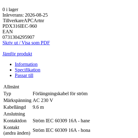
0 i lager
Inleverans: 2026-08-25
Tillverkare
APC
Artnr
PDX316IEC-960
EAN
0731304295907
Skriv ut / Visa som PDF
Jämför produkt
Information
Specifikation
Passar till
Allmänt
Typ
Förlängningskabel för ström
Märkspänning
AC 230 V
Kabellängd
9.6 m
Anslutning
Kontaktdon
Ström IEC 60309 16A - hane
Kontakt
Ström IEC 60309 16A - hona
(andra änden)