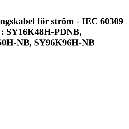
ngskabel för ström - IEC 60309
 P/N: SY16K48H-PDNB,
60H-NB, SY96K96H-NB