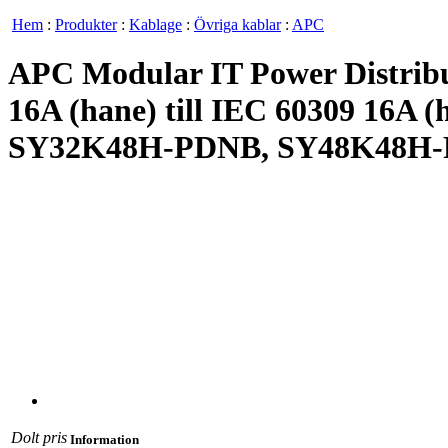
Hem
:
Produkter
:
Kablage
:
Övriga kablar
:
APC
APC Modular IT Power Distribut
16A (hane) till IEC 60309 16A 
SY32K48H-PDNB, SY48K48H-
Dolt pris
Information