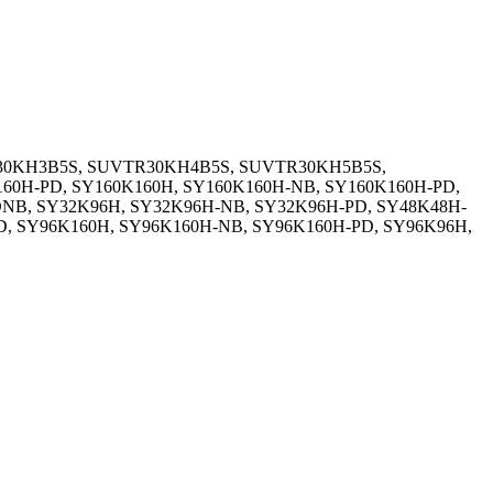
TR30KH3B5S, SUVTR30KH4B5S, SUVTR30KH5B5S,
0H-PD, SY160K160H, SY160K160H-NB, SY160K160H-PD,
NB, SY32K96H, SY32K96H-NB, SY32K96H-PD, SY48K48H-
, SY96K160H, SY96K160H-NB, SY96K160H-PD, SY96K96H,