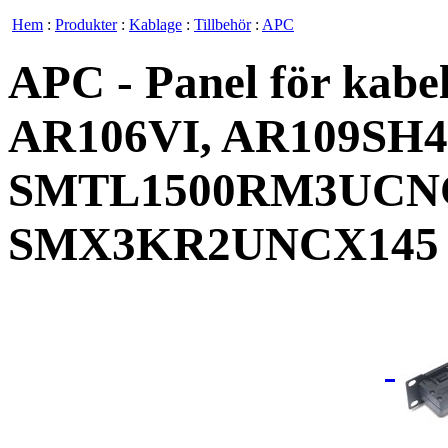
Hem
:
Produkter
:
Kablage
:
Tillbehör
:
APC
APC - Panel för kabel
AR106VI, AR109SH
SMTL1500RM3UCNC
SMX3KR2UNCX145