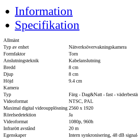
Information
Specifikation
Allmänt
Typ av enhet
Nätverksövervakningskamera
Formfaktor
Torn
Anslutningsteknik
Kabelanslutning
Bredd
8 cm
Djup
8 cm
Höjd
9.4 cm
Kamera
Typ
Färg - Dag&Natt - fast - väderbest
Videoformat
NTSC, PAL
Maximal digital videoupplösning
2560 x 1920
Rörelsedetektion
Ja
Videoformat
1080p, 960h
Infrarött avstånd
20 m
Egenskaper
Intern synkronisering, 48 dB signal