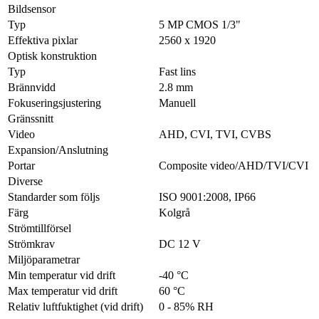
Bildsensor
Typ
5 MP CMOS 1/3"
Effektiva pixlar
2560 x 1920
Optisk konstruktion
Typ
Fast lins
Brännvidd
2.8 mm
Fokuseringsjustering
Manuell
Gränssnitt
Video
AHD, CVI, TVI, CVBS
Expansion/Anslutning
Portar
Composite video/AHD/TVI/CVI
Diverse
Standarder som följs
ISO 9001:2008, IP66
Färg
Kolgrå
Strömtillförsel
Strömkrav
DC 12 V
Miljöparametrar
Min temperatur vid drift
-40 °C
Max temperatur vid drift
60 °C
Relativ luftfuktighet (vid drift)
0 - 85% RH