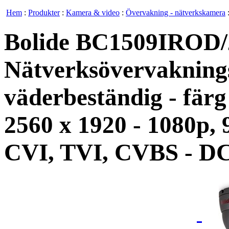
Hem
:
Produkter
:
Kamera & video
:
Övervakning - nätverkskamera
Bolide BC1509IROD/
Nätverksövervaknings
väderbeständig - fär
2560 x 1920 - 1080p, 9
CVI, TVI, CVBS - DC