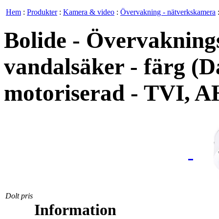
Hem
:
Produkter
:
Kamera & video
:
Övervakning - nätverkskamera
Bolide - Övervakning
vandalsäker - färg (
motoriserad - TVI, 
Dolt pris
Information