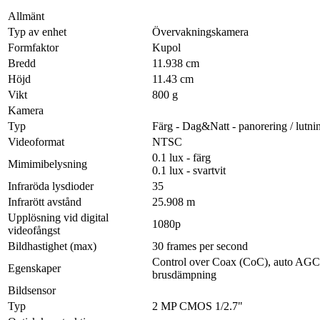
Allmänt
Typ av enhet
Övervakningskamera
Formfaktor
Kupol
Bredd
11.938 cm
Höjd
11.43 cm
Vikt
800 g
Kamera
Typ
Färg - Dag&Natt - panorering / lutni
Videoformat
NTSC
0.1 lux - färg
Mimimibelysning
0.1 lux - svartvit
Infraröda lysdioder
35
Infrarött avstånd
25.908 m
Upplösning vid digital
1080p
videofångst
Bildhastighet (max)
30 frames per second
Control over Coax (CoC), auto AGC, au
Egenskaper
brusdämpning
Bildsensor
Typ
2 MP CMOS 1/2.7"