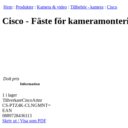
Hem
:
Produkter
:
Kamera & video
:
Tillbehör - kamera
:
Cisco
Cisco - Fäste för kameramonter
Dolt pris
Information
1 i lager
Tillverkare
Cisco
Artnr
CS-PTZ4K-CLNGMNT=
EAN
0889728436113
Skriv ut / Visa som PDF