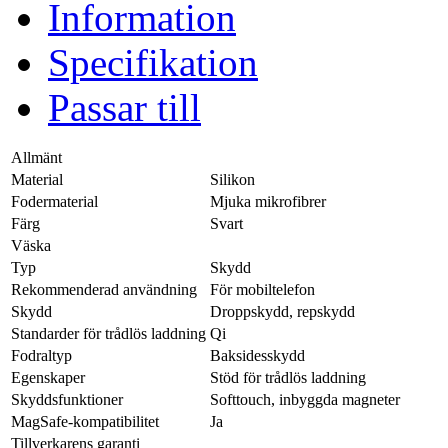
Information
Specifikation
Passar till
Allmänt
Material
Silikon
Fodermaterial
Mjuka mikrofibrer
Färg
Svart
Väska
Typ
Skydd
Rekommenderad användning
För mobiltelefon
Skydd
Droppskydd, repskydd
Standarder för trådlös laddning
Qi
Fodraltyp
Baksidesskydd
Egenskaper
Stöd för trådlös laddning
Skyddsfunktioner
Softtouch, inbyggda magneter
MagSafe-kompatibilitet
Ja
Tillverkarens garanti