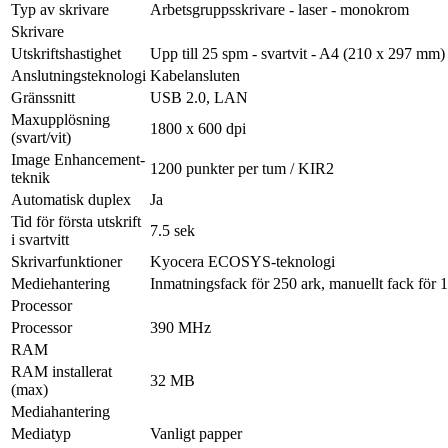
Typ av skrivare
Arbetsgruppsskrivare - laser - monokrom
Skrivare
Utskriftshastighet
Upp till 25 spm - svartvit - A4 (210 x 297 mm)
Anslutningsteknologi
Kabelansluten
Gränssnitt
USB 2.0, LAN
Maxupplösning
1800 x 600 dpi
(svart/vit)
Image Enhancement-
1200 punkter per tum / KIR2
teknik
Automatisk duplex
Ja
Tid för första utskrift
7.5 sek
i svartvitt
Skrivarfunktioner
Kyocera ECOSYS-teknologi
Mediehantering
Inmatningsfack för 250 ark, manuellt fack för 1
Processor
Processor
390 MHz
RAM
RAM installerat
32 MB
(max)
Mediahantering
Mediatyp
Vanligt papper