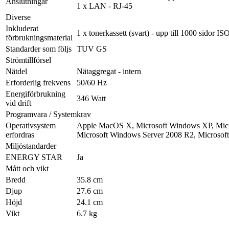
Anslutningar
1 x LAN - RJ-45
Diverse
Inkluderat
1 x tonerkassett (svart) - upp till 1000 sidor 
förbrukningsmaterial
Standarder som följs
TUV GS
Strömtillförsel
Nätdel
Nätaggregat - intern
Erforderlig frekvens
50/60 Hz
Energiförbrukning
346 Watt
vid drift
Programvara / Systemkrav
Operativsystem
Apple MacOS X, Microsoft Windows XP, Micro
erfordras
Microsoft Windows Server 2008 R2, Microsof
Miljöstandarder
ENERGY STAR
Ja
Mått och vikt
Bredd
35.8 cm
Djup
27.6 cm
Höjd
24.1 cm
Vikt
6.7 kg