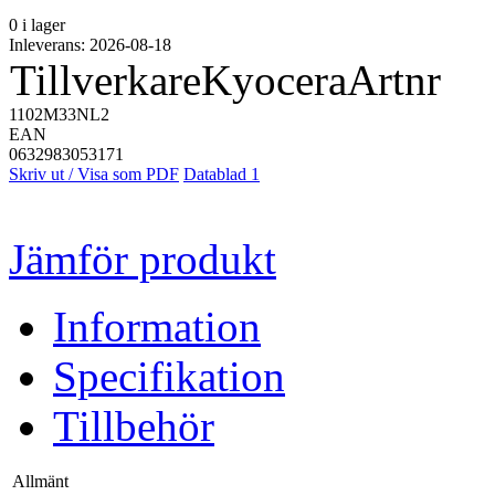
0 i lager
Inleverans: 2026-08-18
Tillverkare
Kyocera
Artnr
1102M33NL2
EAN
0632983053171
Skriv ut / Visa som PDF
Datablad 1
Jämför produkt
Information
Specifikation
Tillbehör
Allmänt