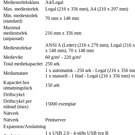
Mediestorleksklass
A4/Legal
Max. mediestorlek
Legal (216 x 356 mm), A4 (210 x 297 mm)
Min. mediestorlek
70 mm x 148 mm
(standard)
Maximal
mediestorlek
216 mm x 356 mm
(anpassad)
ANSI A (Letter) (216 x 279 mm), Legal (216
Mediestorlekar
x 148 mm), 70 x 148 mm
Medievikt
60 g/m² - 220 g/m²
Total mediekapacitet
250 ark
1 x automatisk - 250 ark - Legal (216 x 356 mm
Mediamatare
1 x manuell - 1 blad - Legal (216 x 356 mm) vi
Kapacitet hos
150 ark
utmatningsfack
Driftscykel
Driftscykel per
15000 exemplar
månad (max)
Nätverk
Nätverk
Printserver
Expansion/Anslutning
1 x USB 2.0 - 4-stifts USB typ B