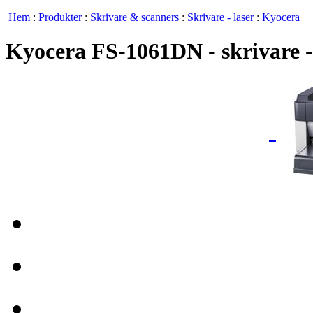
Hem
:
Produkter
:
Skrivare & scanners
:
Skrivare - laser
:
Kyocera
Kyocera FS-1061DN - skrivare - s