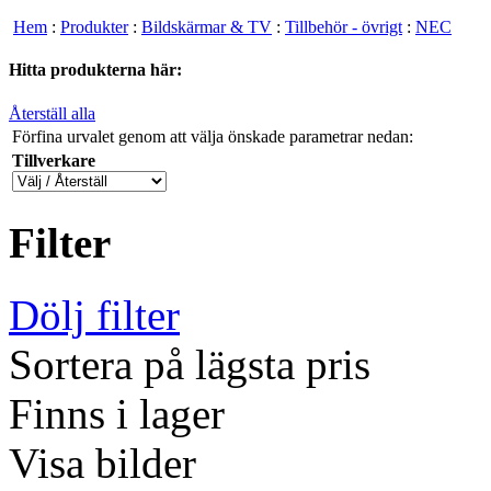
Hem
:
Produkter
:
Bildskärmar & TV
:
Tillbehör - övrigt
:
NEC
Hitta produkterna här:
Återställ alla
Förfina urvalet genom att välja önskade parametrar nedan:
Tillverkare
Filter
Dölj filter
Sortera på lägsta pris
Finns i lager
Visa bilder