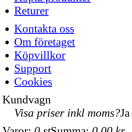
Returer
Kontakta oss
Om företaget
Köpvillkor
Support
Cookies
Kundvagn
Visa priser inkl moms?
Ja
Varor:
0 st
Summa:
0,00 kr