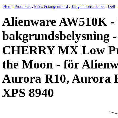
Hem
:
Produkter
:
Möss & tangentbord
:
Tangentbord - kabel
:
Dell
Alienware AW510K - 
bakgrundsbelysning -
CHERRY MX Low Prof
the Moon - för Alien
Aurora R10, Aurora 
XPS 8940