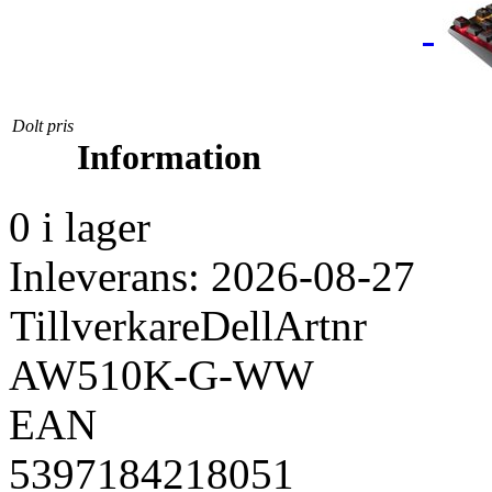
Dolt pris
Information
0 i lager
Inleverans: 2026-08-27
Tillverkare
Dell
Artnr
AW510K-G-WW
EAN
5397184218051