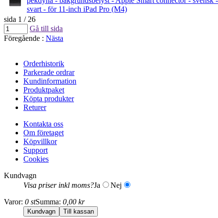
pekdyna - bakgrundsbelyst - Apple Smart connector - svensk -
svart - för 11-inch iPad Pro (M4)
sida 1 / 26
Gå till sida
Föregående
:
Nästa
Orderhistorik
Parkerade ordrar
Kundinformation
Produktpaket
Köpta produkter
Returer
Kontakta oss
Om företaget
Köpvillkor
Support
Cookies
Kundvagn
Visa priser inkl moms?
Ja
Nej
Varor:
0 st
Summa:
0,00 kr