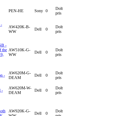
Dolt
PEN-HE
Sony
0
pris
 -
AW420K-B-
Dolt
Dell
0
WW
pris
SB -
 the
AW510K-G-
Dolt
Dell
0
R9,
WW
pris
AW620M-G-
Dolt
n -
Dell
0
DEAM
pris
AW620M-W-
Dolt
 -
Dell
0
DEAM
pris
ooth
AW920K-G-
Dolt
Dell
0
RY
WW
pris