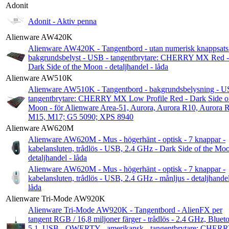
Adonit
Adonit - Aktiv penna
Alienware AW420K
Alienware AW420K - Tangentbord - utan numerisk knappsats
bakgrundsbelyst - USB - tangentbrytare: CHERRY MX Red -
Dark Side of the Moon - detaljhandel - låda
Alienware AW510K
Alienware AW510K - Tangentbord - bakgrundsbelysning - U
tangentbrytare: CHERRY MX Low Profile Red - Dark Side of
Moon - för Alienware Area-51, Aurora, Aurora R10, Aurora 
M15, M17; G5 5090; XPS 8940
Alienware AW620M
Alienware AW620M - Mus - högerhänt - optisk - 7 knappar -
kabelansluten, trådlös - USB, 2.4 GHz - Dark Side of the Moo
detaljhandel - låda
Alienware AW620M - Mus - högerhänt - optisk - 7 knappar -
kabelansluten, trådlös - USB, 2.4 GHz - månljus - detaljhandel
låda
Alienware Tri-Mode AW920K
Alienware Tri-Mode AW920K - Tangentbord - AlienFX per
tangent RGB / 16,8 miljoner färger - trådlös - 2.4 GHz, Bluet
5.1, USB - QWERTY - amerikansk - tangentbrytare: CHER