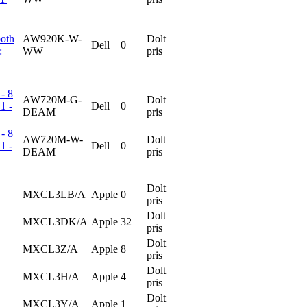
ooth
AW920K-W-
Dolt
Dell
0
:
WW
pris
- 8
AW720M-G-
Dolt
1 -
Dell
0
DEAM
pris
- 8
AW720M-W-
Dolt
1 -
Dell
0
DEAM
pris
Dolt
MXCL3LB/A
Apple
0
pris
Dolt
MXCL3DK/A
Apple
32
pris
Dolt
MXCL3Z/A
Apple
8
pris
Dolt
MXCL3H/A
Apple
4
pris
Dolt
MXCL3Y/A
Apple
1