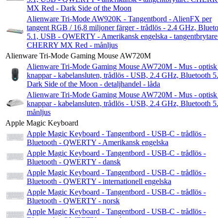
MX Red - Dark Side of the Moon
Alienware Tri-Mode AW920K - Tangentbord - AlienFX per
tangent RGB / 16,8 miljoner färger - trådlös - 2.4 GHz, Bluet
5.1, USB - QWERTY - Amerikansk engelska - tangentbrytare
CHERRY MX Red - månljus
Alienware Tri-Mode Gaming Mouse AW720M
Alienware Tri-Mode Gaming Mouse AW720M - Mus - optisk 
knappar - kabelansluten, trådlös - USB, 2.4 GHz, Bluetooth 5.
Dark Side of the Moon - detaljhandel - låda
Alienware Tri-Mode Gaming Mouse AW720M - Mus - optisk 
knappar - kabelansluten, trådlös - USB, 2.4 GHz, Bluetooth 5.
månljus
Apple Magic Keyboard
Apple Magic Keyboard - Tangentbord - USB-C - trådlös -
Bluetooth - QWERTY - Amerikansk engelska
Apple Magic Keyboard - Tangentbord - USB-C - trådlös -
Bluetooth - QWERTY - dansk
Apple Magic Keyboard - Tangentbord - USB-C - trådlös -
Bluetooth - QWERTY - internationell engelska
Apple Magic Keyboard - Tangentbord - USB-C - trådlös -
Bluetooth - QWERTY - norsk
Apple Magic Keyboard - Tangentbord - USB-C - trådlös -