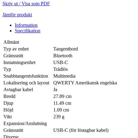
Skriv ut / Visa som PDF
Jämför produkt
Information
Specifikation
Allmänt
Typ av enhet
Tangentbord
Gränssnitt
Bluetooth
Inmatningsenhet
USB-C
Typ
Trådlös
Snabbtangentsfunktion
Multimedia
Lokalisering och layout
QWERTY Amerikansk engelska
Avtagbar kabel
Ja
Bredd
27.89 cm
Djup
11.49 cm
Höjd
1.09 cm
Vikt
239 g
Expansion/Anslutning
Gränssnitt
USB-C (för löstagbar kabel)
Diverse