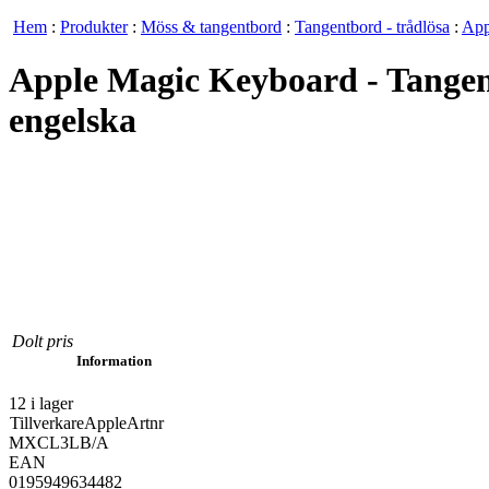
Hem
:
Produkter
:
Möss & tangentbord
:
Tangentbord - trådlösa
:
App
Apple Magic Keyboard - Tangen
engelska
Dolt pris
Information
12 i lager
Tillverkare
Apple
Artnr
MXCL3LB/A
EAN
0195949634482