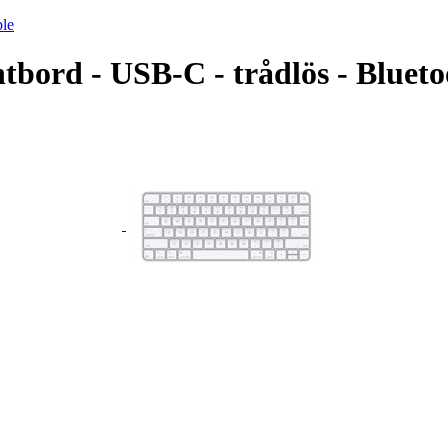
le
tbord - USB-C - trådlös - Blue