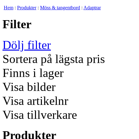
Hem
:
Produkter
:
Möss & tangentbord
:
Adaptrar
Filter
Dölj filter
Sortera på lägsta pris
Finns i lager
Visa bilder
Visa artikelnr
Visa tillverkare
Produkter