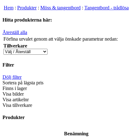
Hem
:
Produkter
:
Möss & tangentbord
:
Tangentbord - trådlösa
Hitta produkterna här:
Återställ alla
Förfina urvalet genom att välja önskade parametrar nedan:
Tillverkare
Filter
Dölj filter
Sortera på lägsta pris
Finns i lager
Visa bilder
Visa artikelnr
Visa tillverkare
Produkter
Benämning