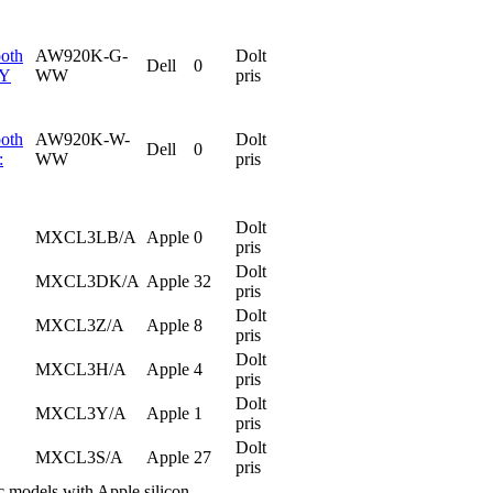
ooth
AW920K-G-
Dolt
Dell
0
RY
WW
pris
ooth
AW920K-W-
Dolt
Dell
0
:
WW
pris
Dolt
MXCL3LB/A
Apple
0
pris
Dolt
MXCL3DK/A
Apple
32
pris
Dolt
MXCL3Z/A
Apple
8
pris
Dolt
MXCL3H/A
Apple
4
pris
Dolt
MXCL3Y/A
Apple
1
pris
Dolt
MXCL3S/A
Apple
27
pris
models with Apple silicon