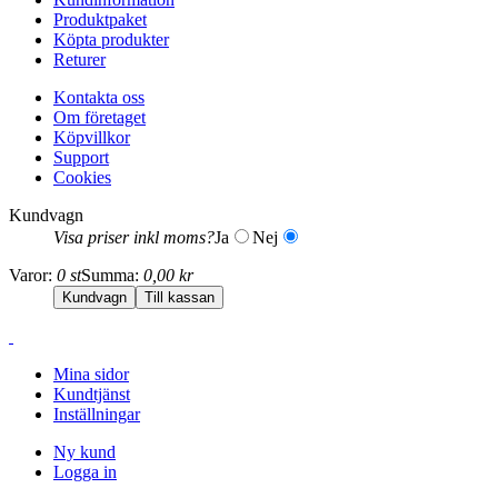
Produktpaket
Köpta produkter
Returer
Kontakta oss
Om företaget
Köpvillkor
Support
Cookies
Kundvagn
Visa priser inkl moms?
Ja
Nej
Varor:
0 st
Summa:
0,00 kr
Mina sidor
Kundtjänst
Inställningar
Ny kund
Logga in