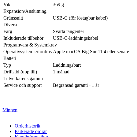
Vikt
369 g
Expansion/Anslutning
Gränssnitt
USB-C (för löstagbar kabel)
Diverse
Färg
Svarta tangenter
Inkluderade tillbehör
USB-C-laddningskabel
Programvara & Systemkrav
Operativsystem erfordras
Apple macOS Big Sur 11.4 eller senare
Batteri
Typ
Laddningsbart
Driftstid (upp till)
1 månad
Tillverkarens garanti
Service och support
Begränsad garanti - 1 år
Minnen
Orderhistorik
Parkerade ordrar
Kundinformation