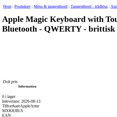
Hem
:
Produkter
:
Möss & tangentbord
:
Tangentbord - trådlösa
:
App
Apple Magic Keyboard with Tou
Bluetooth - QWERTY - brittisk 
Dolt pris
Information
0 i lager
Inleverans: 2026-08-13
Tillverkare
Apple
Artnr
MXK83B/A
EAN