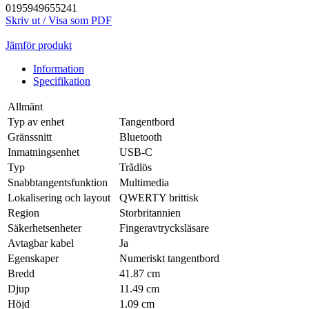
0195949655241
Skriv ut / Visa som PDF
Jämför produkt
Information
Specifikation
Allmänt
Typ av enhet
Tangentbord
Gränssnitt
Bluetooth
Inmatningsenhet
USB-C
Typ
Trådlös
Snabbtangentsfunktion
Multimedia
Lokalisering och layout
QWERTY brittisk
Region
Storbritannien
Säkerhetsenheter
Fingeravtrycksläsare
Avtagbar kabel
Ja
Egenskaper
Numeriskt tangentbord
Bredd
41.87 cm
Djup
11.49 cm
Höjd
1.09 cm